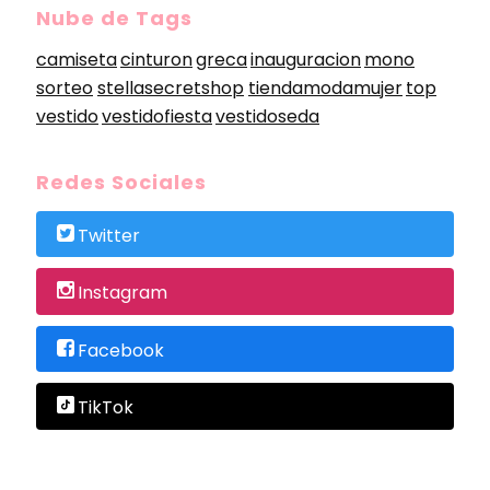
Nube de Tags
camiseta
cinturon
greca
inauguracion
mono
sorteo
stellasecretshop
tiendamodamujer
top
vestido
vestidofiesta
vestidoseda
Redes Sociales
Twitter
Instagram
Facebook
TikTok