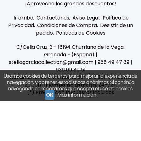
¡Aprovecha los grandes descuentos!
Ir arriba
Contáctanos
Aviso Legal
Política de
Privacidad
Condiciones de Compra
Desistir de un
pedido
Políticas de Cookies
C/Celia Cruz, 3 - 18194 Churriana de la Vega,
Granada - (España) |
stellagarciacollection@gmail.com |
958 49 47 89
|
636 69 80 51
Usamos cookies de terceros para mejorar la experiencia de
Horario:
Lunes a Viernes 10:30h a 13:30h y 17:30h a
navegación, y obtener estadísticas anónimas. Si continúa
20:00h |
Tiempo de Entrega:
24-72H
navegando consideramos que acepta el uso de cookies.
(*) Precios con Impuestos incluidos
OK
Más información
Métodos de pago aceptados
Stella Garcia Collection
- Copyright © 2026 [34443] - Con la tecnología de Palbin.com