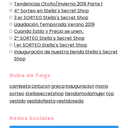
Tendencias Otoño/Invierno 2019 Parte 1
4º Sorteo en Stella´s Secret Shop
3 er SORTEO Stella´s Secret Shop
Liquidación Temporada Verano 2019
Cuando Estilo y Precio se unen..
2º SORTEO Stella´s Secret Shop
1 er SORTEO Stella´s Secret Shop
Inauguración de nuestra tienda Stella´s Secret
Shop
Nube de Tags
camiseta
cinturon
greca
inauguracion
mono
sorteo
stellasecretshop
tiendamodamujer
top
vestido
vestidofiesta
vestidoseda
Redes Sociales