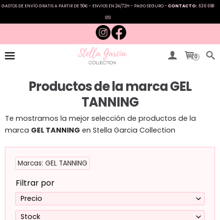
GASTOS DE ENVÍO GRATIS A PARTIR DE 50€ - ENVIOS EN 24/72H - PAGO SEGURO -
CONTACTO:
636 698
051
0
Productos de la marca GEL
TANNING
Te mostramos la mejor selección de productos de la
marca
GEL TANNING
en Stella Garcia Collection
Marcas: GEL TANNING
Filtrar por
Precio
Stock