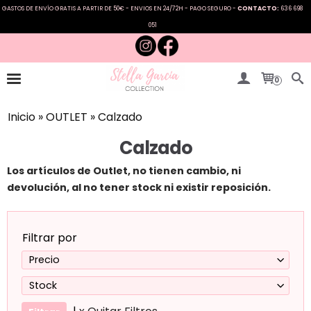
GASTOS DE ENVÍO GRATIS A PARTIR DE 50€ - ENVIOS EN 24/72H - PAGO SEGURO -
CONTACTO:
636 698
051
0
Inicio
»
OUTLET
»
Calzado
Calzado
Los artículos de Outlet
, no tienen cambio, ni
devolución, al no tener stock ni existir reposición.
Filtrar por
Precio
Stock