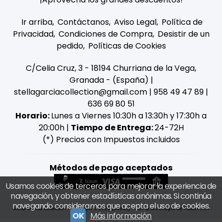
Ir arriba
Contáctanos
Aviso Legal
Política de
Privacidad
Condiciones de Compra
Desistir de un
pedido
Políticas de Cookies
C/Celia Cruz, 3 - 18194 Churriana de la Vega,
Granada - (España) |
stellagarciacollection@gmail.com |
958 49 47 89
|
636 69 80 51
Horario:
Lunes a Viernes 10:30h a 13:30h y 17:30h a
20:00h |
Tiempo de Entrega:
24-72H
(*) Precios con Impuestos incluidos
Métodos de pago aceptados
Usamos cookies de terceros para mejorar la experiencia de
navegación, y obtener estadísticas anónimas. Si continúa
navegando consideramos que acepta el uso de cookies.
Stella Garcia Collection
- Copyright © 2026 [34443] - Con la tecnología de Palbin.com
OK
Más información