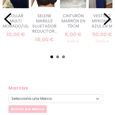
COLLAR
SELENE
CINTURÓN
VESTIDO
MULTI
MARILUZ
MARRÓN EN
MYKONOS
MORADO/LILA
SUJETADOR
70CM
AZUL EN M
REDUCTOR...
10,00 €
5,00 €
50,00 €
18,00 €
8,99 €
79,99 €
Marcas