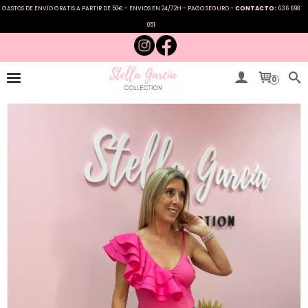
GASTOS DE ENVÍO GRATIS A PARTIR DE 50€ - ENVIOS EN 24/72H - PAGO SEGURO -
CONTACTO:
636 698
051
0