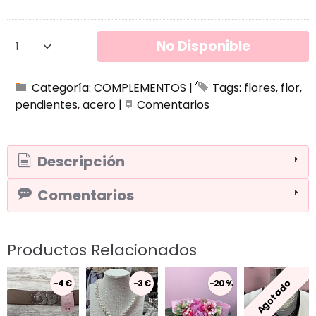
No Disponible
Categoría:
COMPLEMENTOS
|
Tags:
flores
flor
pendientes
acero
|
Comentarios
Descripción
Comentarios
Productos Relacionados
Agotado
-4 €
-3 €
-20 %