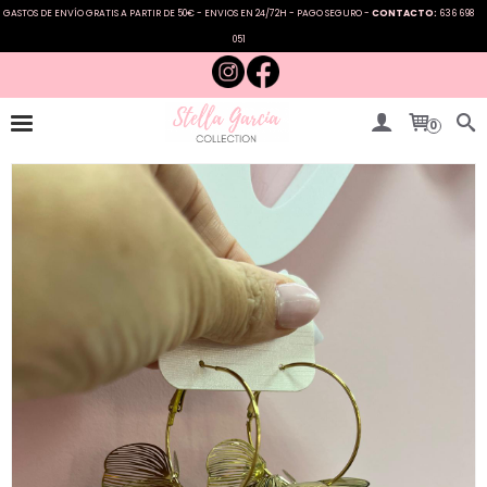
GASTOS DE ENVÍO GRATIS A PARTIR DE 50€ - ENVIOS EN 24/72H - PAGO SEGURO -
CONTACTO:
636 698
051
0