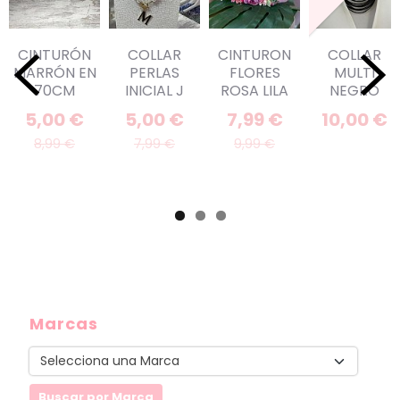
CINTURÓN
COLLAR
CINTURON
COLLAR
MARRÓN EN
PERLAS
FLORES
MULTI
70CM
INICIAL J
ROSA LILA
NEGRO
5,00 €
5,00 €
7,99 €
10,00 €
8,99 €
7,99 €
9,99 €
Marcas