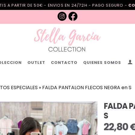
IS A PARTIR DE 50€ - ENVIOS EN 24/72H - PAGO SEGURO -
CO
OLECCION
OUTLET
CONTACTO
QUIENES SOMOS
TOS ESPECIALES
»
FALDA PANTALON FLECOS NEGRA en S
FALDA P
S
22,80 