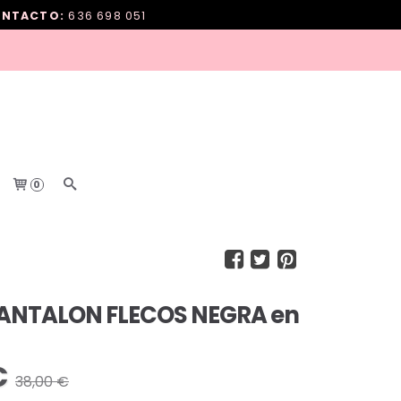
NTACTO:
636 698 051
0
ANTALON FLECOS NEGRA en
€
38,00 €