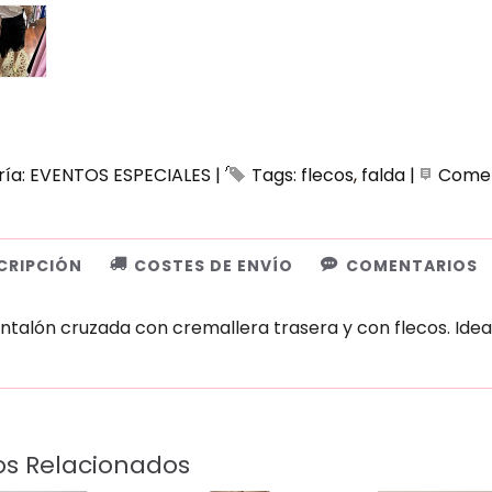
ría:
EVENTOS ESPECIALES
|
Tags:
flecos
falda
|
Comen
CRIPCIÓN
COSTES DE ENVÍO
COMENTARIOS
ntalón cruzada con cremallera trasera y con flecos. Ideal
os Relacionados