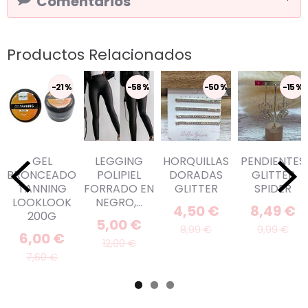
Comentarios
Productos Relacionados
-21 %
-58 %
-50 %
-15 %
GEL
LEGGING
HORQUILLAS
PENDIENTES
BRONCEADOR
POLIPIEL
DORADAS
GLITTER
TANNING
FORRADO EN
GLITTER
SPIDER
LOOKLOOK
NEGRO,...
4,50 €
8,49 €
200G
5,00 €
8,99 €
9,99 €
6,00 €
12,00 €
7,60 €