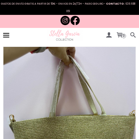
GASTOS DE ENVÍO GRATIS A PARTIR DE 50€ - ENVIOS EN 24/72H - PAGO SEGURO -
CONTACTO:
636 698
051
0