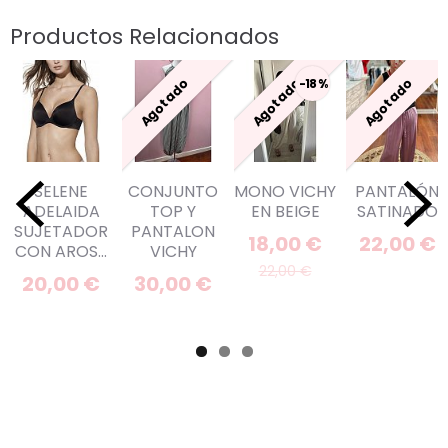
Productos Relacionados
Agotado
Agotado
Agotado
-18 %
SELENE
CONJUNTO
MONO VICHY
PANTALÓN
ADELAIDA
TOP Y
EN BEIGE
SATINADO
SUJETADOR
PANTALON
18,00 €
22,00 €
CON AROS...
VICHY
22,00 €
20,00 €
30,00 €