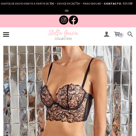
GASTOS DE ENVÍO GRATIS A PARTIR DE 50€ - ENVIOS EN 24/72H - PAGO SEGURO -
CONTACTO:
636 698
051
0