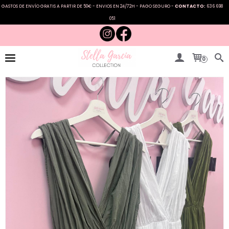
GASTOS DE ENVÍO GRATIS A PARTIR DE 50€ - ENVIOS EN 24/72H - PAGO SEGURO -
CONTACTO:
636 698
051
0