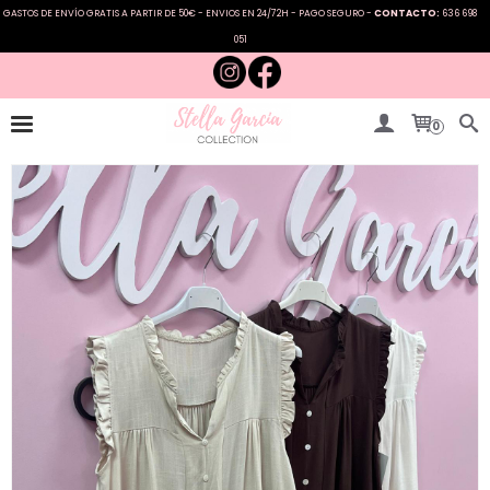
GASTOS DE ENVÍO GRATIS A PARTIR DE 50€ - ENVIOS EN 24/72H - PAGO SEGURO -
CONTACTO:
636 698
051
0