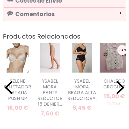
Costes de Envío
Comentarios
Productos Relacionados
-17 %
SELENE
YSABEL
YSABEL
CHALECO
SUJETADOR
MORA
MORA
CROCHET
NATALIA
PANTY
BRAGA ALTA
15,00 €
PUSH UP
REDUCTOR
REDUCTORA...
15 DENIER...
18,00 €
16,00 €
9,45 €
7,60 €