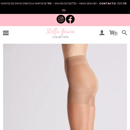
GASTOS DE ENVÍO GRATIS A PARTIR DE 50€ - ENVIOS EN 24/72H - PAGO SEGURO -
CONTACTO:
636 698
051
0