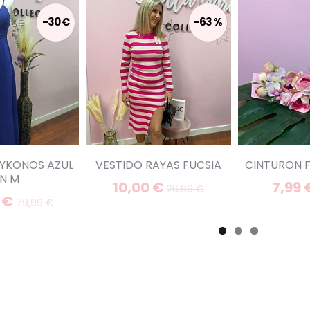
-30 €
-63 %
YKONOS AZUL
VESTIDO RAYAS FUCSIA
CINTURON 
N M
10,00 €
7,99
26,99 €
 €
79,99 €