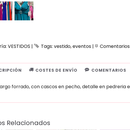
ría:
VESTIDOS
|
Tags:
vestido
eventos
|
Comentarios
CRIPCIÓN
COSTES DE ENVÍO
COMENTARIOS
largo forrado, con cascos en pecho, detalle en pedreria 
os Relacionados