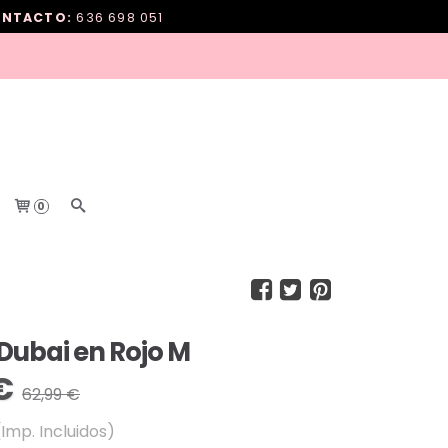
NTACTO:
636 698 051
0
Dubai en Rojo M
€
62,99 €
(Imp. Incluidos)