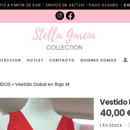
IS A PARTIR DE 50€ - ENVIOS EN 24/72H - PAGO SEGURO -
CO
OLECCION
OUTLET
CONTACTO
QUIENES SOMOS
IDOS
»
Vestido Dubai en Rojo M
Vestido 
40,00 
1 En Stock
-