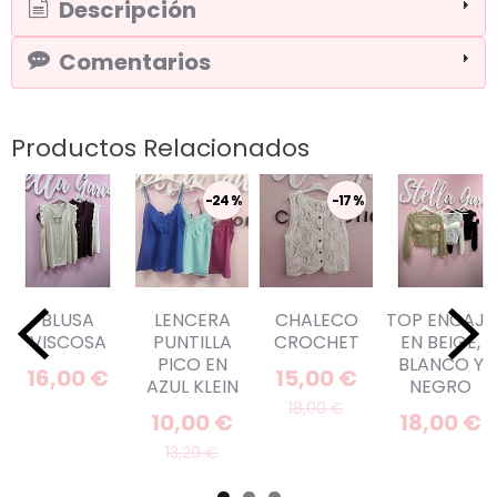
Descripción
Comentarios
Productos Relacionados
-24 %
-17 %
BLUSA
LENCERA
CHALECO
TOP ENCAJE
VISCOSA
PUNTILLA
CROCHET
EN BEIGE,
PICO EN
BLANCO Y
16,00 €
15,00 €
AZUL KLEIN
NEGRO
18,00 €
10,00 €
18,00 €
13,20 €