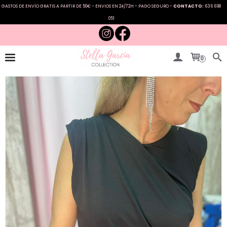
GASTOS DE ENVÍO GRATIS A PARTIR DE 50€ - ENVIOS EN 24/72H - PAGO SEGURO -
CONTACTO:
636 698
051
0