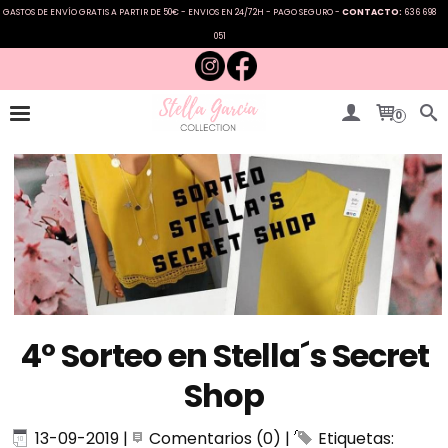
GASTOS DE ENVÍO GRATIS A PARTIR DE 50€ - ENVIOS EN 24/72H - PAGO SEGURO -
CONTACTO:
636 698
051
0
4º Sorteo en Stella´s Secret
Shop
13-09-2019
|
Comentarios (0)
|
Etiquetas: