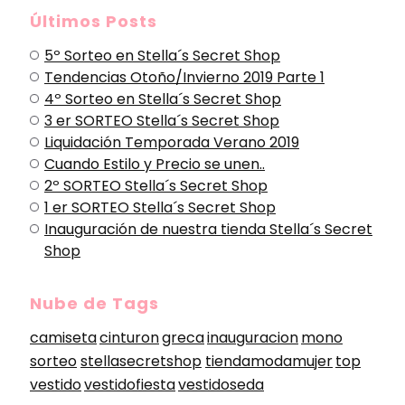
Últimos Posts
5º Sorteo en Stella´s Secret Shop
Tendencias Otoño/Invierno 2019 Parte 1
4º Sorteo en Stella´s Secret Shop
3 er SORTEO Stella´s Secret Shop
Liquidación Temporada Verano 2019
Cuando Estilo y Precio se unen..
2º SORTEO Stella´s Secret Shop
1 er SORTEO Stella´s Secret Shop
Inauguración de nuestra tienda Stella´s Secret
Shop
Nube de Tags
camiseta
cinturon
greca
inauguracion
mono
sorteo
stellasecretshop
tiendamodamujer
top
vestido
vestidofiesta
vestidoseda