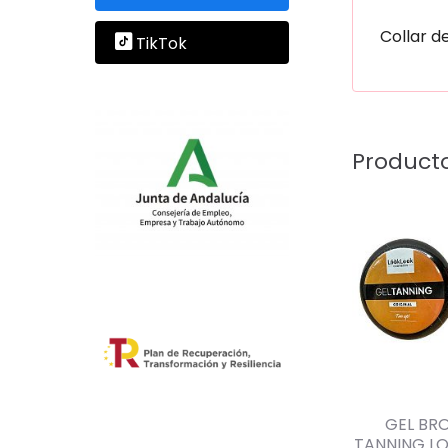
Collar d
TikTok
Product
GEL BR
TANNING L