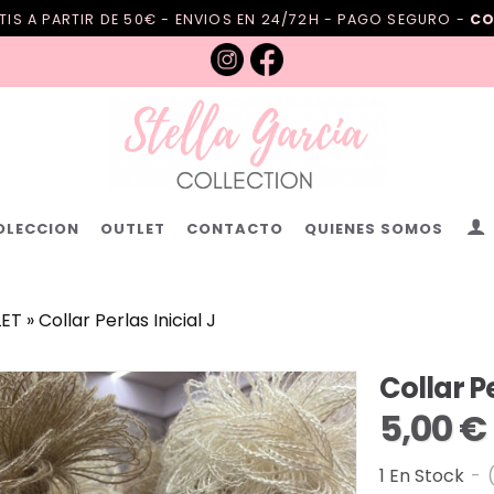
IS A PARTIR DE 50€ - ENVIOS EN 24/72H - PAGO SEGURO -
CO
OLECCION
OUTLET
CONTACTO
QUIENES SOMOS
ET
»
Collar Perlas Inicial J
Collar Pe
5,00 €
1 En Stock
-