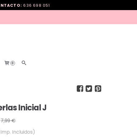
NTACTO:
636 698 051
0
rlas Inicial J
7,99 €
(Imp. Incluidos)