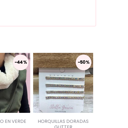
-44 %
-50 %
LO EN VERDE
HORQUILLAS DORADAS
PANTIES CO
GLITTER
S/M Y