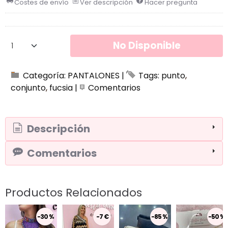
Costes de envío
Ver descripción
Hacer pregunta
No Disponible
Categoría:
PANTALONES
|
Tags:
punto
conjunto
fucsia
|
Comentarios
Descripción
Comentarios
Productos Relacionados
-30 %
-7 €
-85 %
-50 %