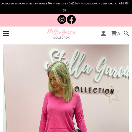
GASTOS DE ENVÍO GRATIS A PARTIR DE 50€ - ENVIOS EN 24/72H - PAGO SEGURO -
CONTACTO:
636 698
051
0