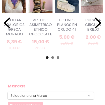
COLLAR
VESTIDO
BOTINES
PULSERA
ABALORIOS
ASIMETRICO
PLANOS EN
CIRCULO
GRECA
ETNICO
CRUDO 41
BRILLO
MORADO
CHOCOLATE
5,00 €
2,00 €
8,39 €
15,00 €
32,99 €
3,99 €
11,99 €
21,99 €
Marcas