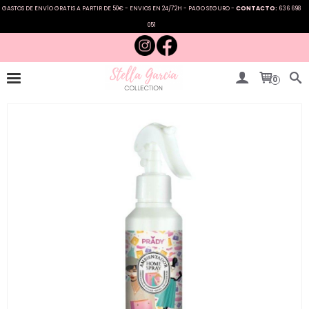
GASTOS DE ENVÍO GRATIS A PARTIR DE 50€ - ENVIOS EN 24/72H - PAGO SEGURO -
CONTACTO:
636 698
051
0