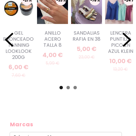
-21 %
-33 %
-78 %
-24 %
GEL
ANILLO
SANDALIAS
LENCERA
BRONCEADOR
ACERO
RAFIA EN 38
PUNTILLA
TANNING
TALLA 8
PICO EN
5,00 €
LOOKLOOK
AZUL KLEIN
4,00 €
200G
23,00 €
10,00 €
5,99 €
6,00 €
13,20 €
7,60 €
Marcas