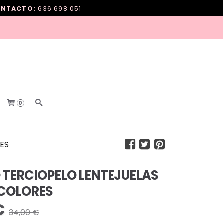
NTACTO:
636 698 051
0
ES
 TERCIOPELO LENTEJUELAS
 COLORES
€
34,00 €