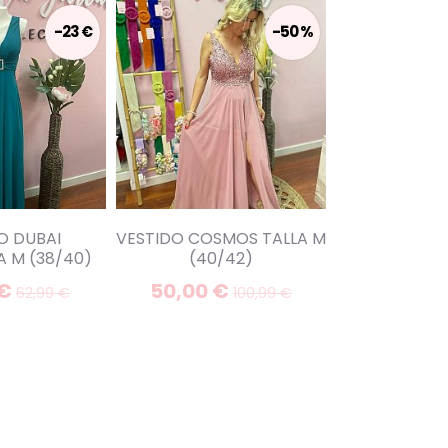
-23 €
-50 %
O DUBAI
VESTIDO COSMOS TALLA M
VESTIDO MY
 M (38/40)
(40/42)
EN
 €
50,00 €
50,00 
62,99 €
100,99 €