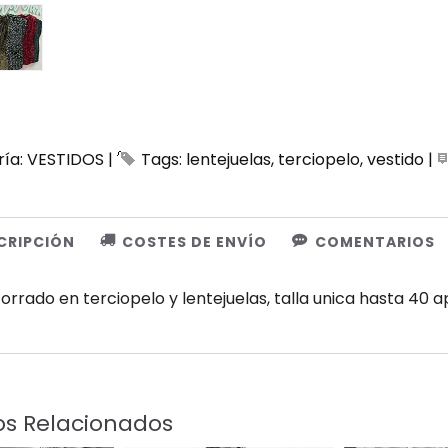
ría:
VESTIDOS
|
Tags:
lentejuelas
terciopelo
vestido
|
CRIPCIÓN
COSTES DE ENVÍO
COMENTARIOS
forrado en terciopelo y lentejuelas, talla unica hasta 4
os Relacionados