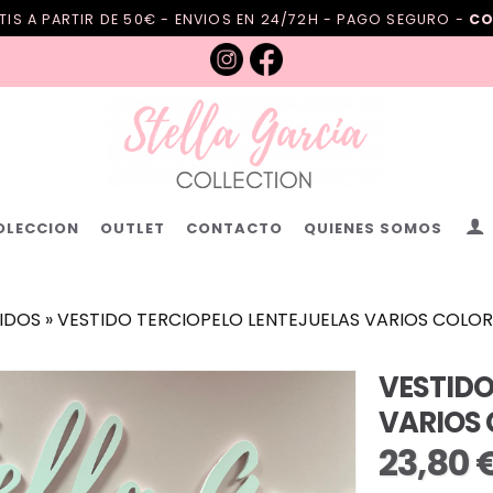
IS A PARTIR DE 50€ - ENVIOS EN 24/72H - PAGO SEGURO -
CO
OLECCION
OUTLET
CONTACTO
QUIENES SOMOS
IDOS
»
VESTIDO TERCIOPELO LENTEJUELAS VARIOS COLOR
VESTIDO
VARIOS
23,80 