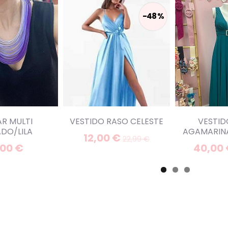
-48 %
R MULTI
VESTIDO RASO CELESTE
VESTID
DO/LILA
AGAMARINA
12,00 €
22,99 €
,00 €
40,00