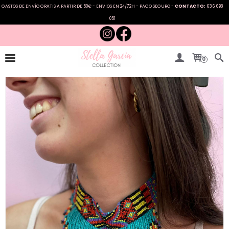
GASTOS DE ENVÍO GRATIS A PARTIR DE 50€ - ENVIOS EN 24/72H - PAGO SEGURO -
CONTACTO:
636 698
051
0