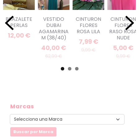
BRAZALETE
VESTIDO
CINTURON
CINTURON
PERLAS
DUBAI
FLORES
FLORES
AGAMARINA
ROSA LILA
RASO ROSA
12,00 €
M (38/40)
NUDE
7,99 €
40,00 €
5,00 €
9,99 €
62,99 €
9,99 €
Marcas