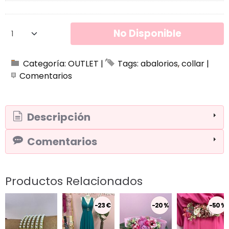
No Disponible
Categoría:
OUTLET
|
Tags:
abalorios
collar
|
Comentarios
Descripción
Comentarios
Productos Relacionados
-23 €
-20 %
-50 %