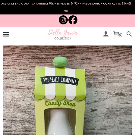
GASTOS DE ENVÍO GRATIS A PARTIR DE 50€ - ENVIOS EN 24/72H - PAGO SEGURO -
CONTACTO:
636 698
051
0