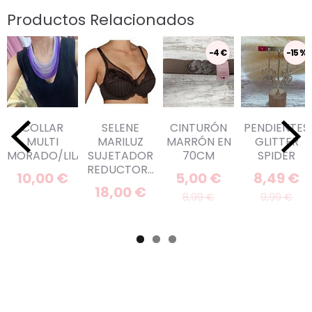
Productos Relacionados
-4 €
-15 %
COLLAR
SELENE
CINTURÓN
PENDIENTES
MULTI
MARILUZ
MARRÓN EN
GLITTER
MORADO/LILA
SUJETADOR
70CM
SPIDER
REDUCTOR...
10,00 €
5,00 €
8,49 €
18,00 €
8,99 €
9,99 €