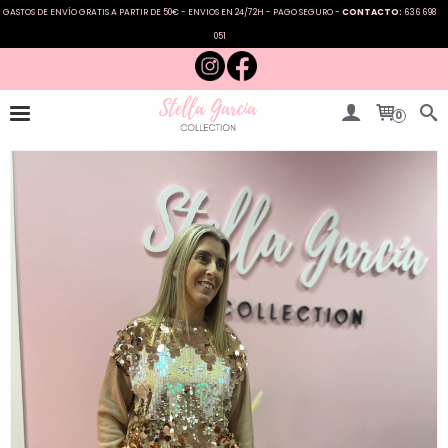
GASTOS DE ENVÍO GRATIS A PARTIR DE 50€ - ENVIOS EN 24/72H - PAGO SEGURO -
CONTACTO:
636 698
051
0