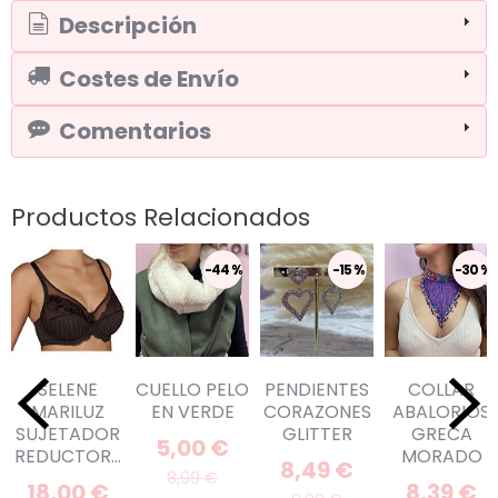
Descripción
Costes de Envío
Comentarios
Productos Relacionados
-44 %
-15 %
-30 %
SELENE
CUELLO PELO
PENDIENTES
COLLAR
MARILUZ
EN VERDE
CORAZONES
ABALORIOS
SUJETADOR
GLITTER
GRECA
5,00 €
REDUCTOR...
MORADO
8,49 €
8,99 €
18,00 €
8,39 €