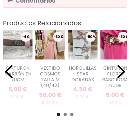
Comentarios
Productos Relacionados
-4 €
-50 %
-50 %
-50 %
CINTURÓN
VESTIDO
HORQUILLAS
CINTURON
MARRÓN EN
COSMOS
STAR
FLORES
70CM
TALLA M
DORADAS
RASO ROSA
(40/42)
NUDE
5,00 €
4,50 €
50,00 €
5,00 €
8,99 €
8,99 €
100,99 €
9,99 €