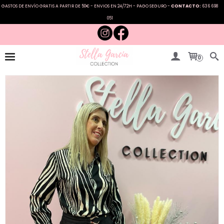
GASTOS DE ENVÍO GRATIS A PARTIR DE 50€ - ENVIOS EN 24/72H - PAGO SEGURO -
CONTACTO:
636 698
051
0