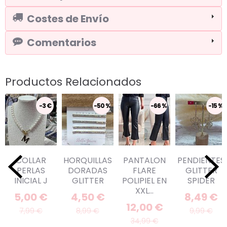
Costes de Envío
Comentarios
Productos Relacionados
-3 €
-50 %
-66 %
-15 %
COLLAR
HORQUILLAS
PANTALON
PENDIENTES
PERLAS
DORADAS
FLARE
GLITTER
INICIAL J
GLITTER
POLIPIEL EN
SPIDER
XXL...
5,00 €
4,50 €
8,49 €
12,00 €
7,99 €
8,99 €
9,99 €
34,99 €