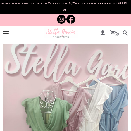
GASTOS DE ENVÍO GRATIS A PARTIR DE 50€ - ENVIOS EN 24/72H - PAGO SEGURO -
CONTACTO:
636 698
051
0