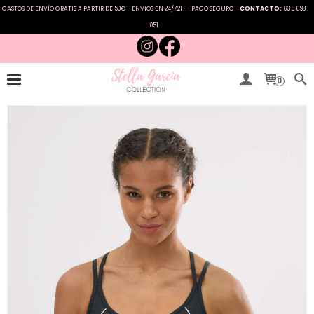
GASTOS DE ENVÍO GRATIS A PARTIR DE 50€ - ENVIOS EN 24/72H - PAGO SEGURO -
CONTACTO:
636 698
051
0