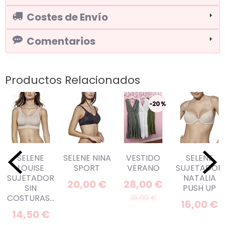
Costes de Envío
Comentarios
Productos Relacionados
-20 %
SELENE
SELENE NINA
VESTIDO
SELENE
LOUISE
SPORT
VERANO
SUJETADOR
SUJETADOR
NATALIA
20,00 €
28,00 €
SIN
PUSH UP
COSTURAS...
35,00 €
16,00 €
14,50 €