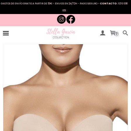
GASTOS DE ENVÍO GRATIS A PARTIR DE 50€ - ENVIOS EN 24/72H - PAGO SEGURO -
CONTACTO:
636 698
051
0