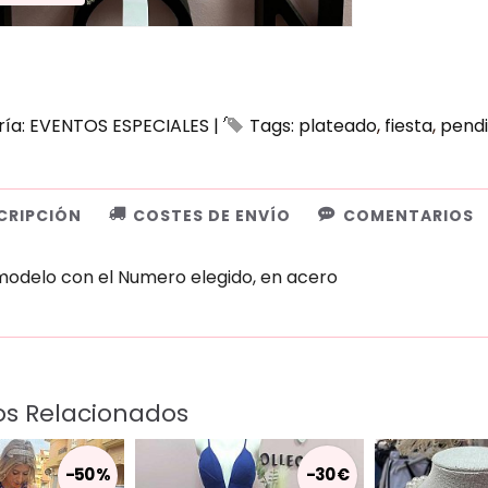
ría:
EVENTOS ESPECIALES
|
Tags:
plateado
fiesta
pend
CRIPCIÓN
COSTES DE ENVÍO
COMENTARIOS
 modelo con el Numero elegido, en acero
os Relacionados
-50 %
-30 €