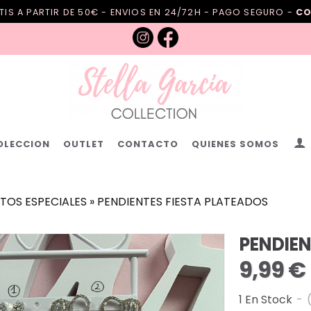
IS A PARTIR DE 50€ - ENVIOS EN 24/72H - PAGO SEGURO -
CO
OLECCION
OUTLET
CONTACTO
QUIENES SOMOS
TOS ESPECIALES
»
PENDIENTES FIESTA PLATEADOS
PENDIEN
9,99 €
1 En Stock
-