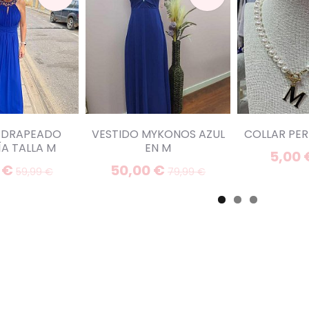
 DRAPEADO
VESTIDO MYKONOS AZUL
COLLAR PERL
A TALLA M
EN M
5,00
 €
50,00 €
59,99 €
79,99 €