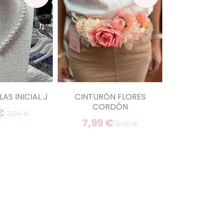
AS INICIAL J
CINTURÓN FLORES
FALDA GIZA 
CORDÓN
 €
5,00 
7,99 €
7,99 €
9,99 €