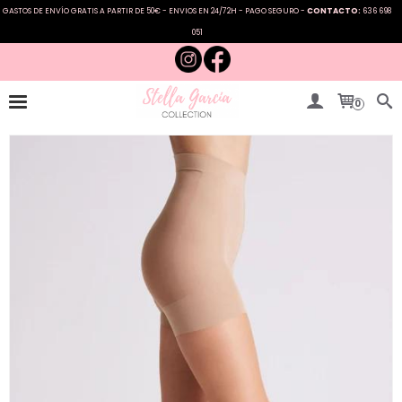
GASTOS DE ENVÍO GRATIS A PARTIR DE 50€ - ENVIOS EN 24/72H - PAGO SEGURO -
CONTACTO:
636 698
051
0