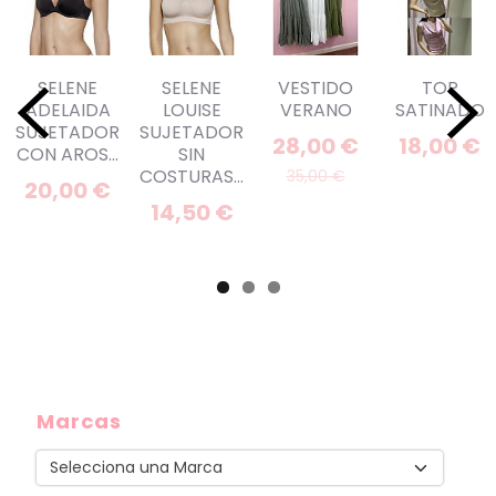
SELENE
SELENE
VESTIDO
TOP
ADELAIDA
LOUISE
VERANO
SATINADO
SUJETADOR
SUJETADOR
28,00 €
18,00 €
CON AROS...
SIN
COSTURAS...
35,00 €
20,00 €
14,50 €
Marcas