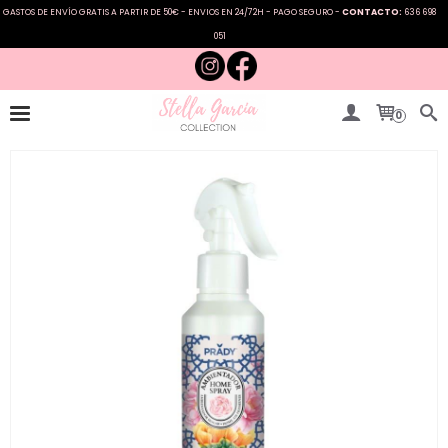
GASTOS DE ENVÍO GRATIS A PARTIR DE 50€ - ENVIOS EN 24/72H - PAGO SEGURO -
CONTACTO:
636 698
051
0