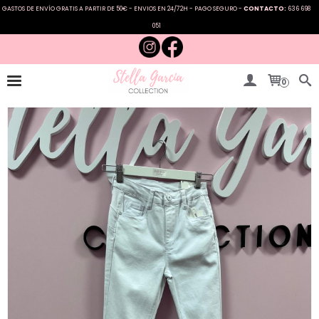
GASTOS DE ENVÍO GRATIS A PARTIR DE 50€ - ENVIOS EN 24/72H - PAGO SEGURO -
CONTACTO:
636 698
051
0