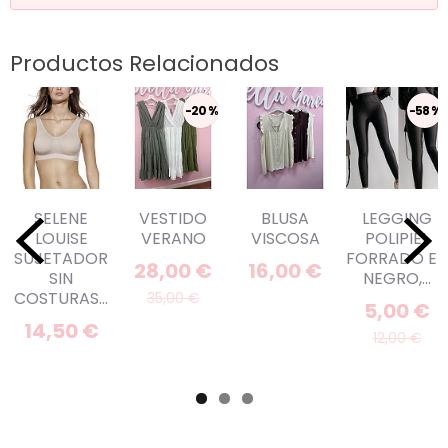
Productos Relacionados
-20 %
-58 %
SELENE
VESTIDO
BLUSA
LEGGING
LOUISE
VERANO
VISCOSA
POLIPIEL
SUJETADOR
FORRADO EN
28,00 €
16,00 €
SIN
NEGRO,...
COSTURAS...
35,00 €
5,00 €
14,50 €
12,00 €