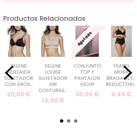
Productos Relacionados
Agotado
SELENE
SELENE
CONJUNTO
YSABEL
ADELAIDA
LOUISE
TOP Y
MORA
SUJETADOR
SUJETADOR
PANTALON
BRAGA ALTA
CON AROS...
SIN
VICHY
REDUCTORA..
COSTURAS...
20,00 €
30,00 €
9,45 €
14,50 €