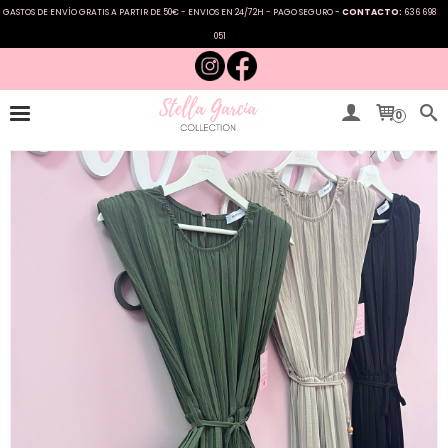
GASTOS DE ENVÍO GRATIS A PARTIR DE 50€ - ENVIOS EN 24/72H - PAGO SEGURO -
CONTACTO:
636 698
051
0