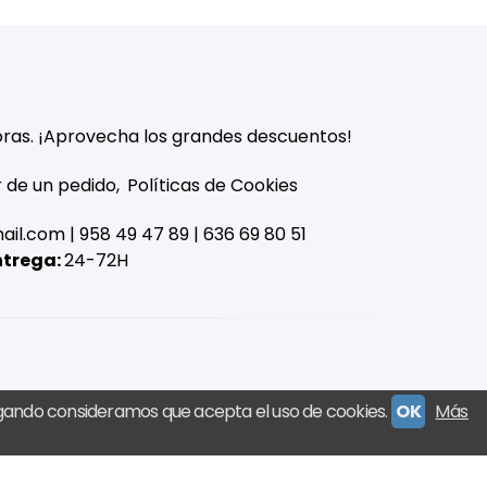
ras. ¡Aprovecha los grandes descuentos!
r de un pedido
Políticas de Cookies
mail.com |
958 49 47 89
|
636 69 80 51
ntrega:
24-72H
egando consideramos que acepta el uso de cookies.
OK
Más