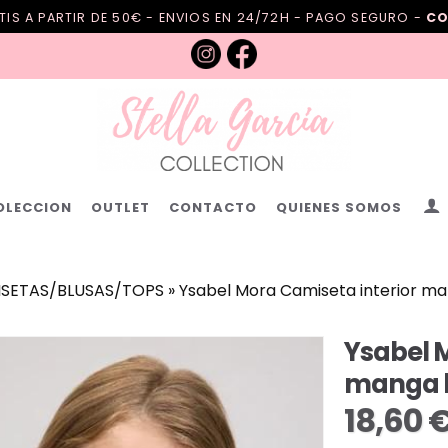
IS A PARTIR DE 50€ - ENVIOS EN 24/72H - PAGO SEGURO -
CO
OLECCION
OUTLET
CONTACTO
QUIENES SOMOS
SETAS/BLUSAS/TOPS
»
Ysabel Mora Camiseta interior m
Ysabel 
manga 
18,60 