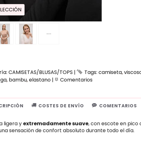
LECCIÓN
ría:
CAMISETAS/BLUSAS/TOPS
|
Tags:
camiseta
viscos
rga
bambu
elastano
|
Comentarios
CRIPCIÓN
COSTES DE ENVÍO
COMENTARIOS
 ligera y
extremadamente suave
, con escote en pico 
una sensación de confort absoluto durante todo el día.