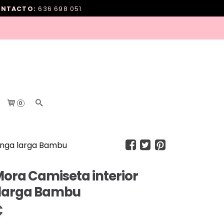
NTACTO:
636 698 051
0
anga larga Bambu
Mora Camiseta interior
larga Bambu
€