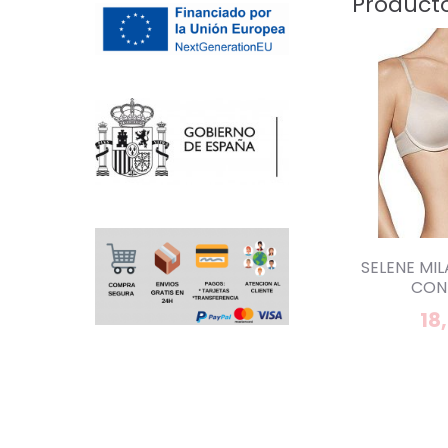
Product
SELENE MI
CON 
18