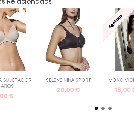
os Relacionados
Agotado
LA SUJETADOR
SELENE NINA SPORT
MONO VICH
AROS...
20,00 €
18,00
,00 €