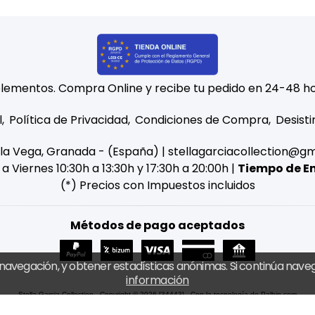
lementos. Compra Online y recibe tu pedido en 24-48 ho
l
Política de Privacidad
Condiciones de Compra
Desisti
e la Vega, Granada - (España) | stellagarciacollection@g
a Viernes 10:30h a 13:30h y 17:30h a 20:00h |
Tiempo de E
(*) Precios con Impuestos incluidos
Métodos de pago aceptados
navegación, y obtener estadísticas anónimas. Si continúa nav
información
Stella Garcia Collection
- Copyright © 2026 [34443] - Con la tecnología de Palbin.com