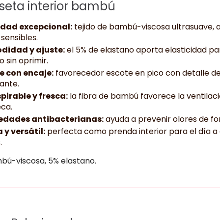
eta interior bambú
dad excepcional:
tejido de bambú-viscosa ultrasuave, 
 sensibles.
idad y ajuste:
el 5% de elastano aporta elasticidad p
 sin oprimir.
e con encaje:
favorecedor escote en pico con detalle d
ante.
pirable y fresca:
la fibra de bambú favorece la ventilac
eca.
edades antibacterianas:
ayuda a prevenir olores de fo
 y versátil:
perfecta como prenda interior para el día a
.
bú-viscosa, 5% elastano.