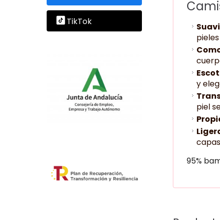
Camis
TikTok
Suavi
pieles
Comod
cuerpo
Escot
y eleg
Trans
piel s
Propi
Ligera
capas
95% bam