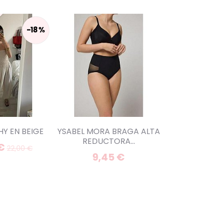
-18 %
Y EN BEIGE
YSABEL MORA BRAGA ALTA
TOP ENCAJE
REDUCTORA...
BLANCO 
 €
22,00 €
9,45 €
18,0