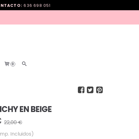
NTACTO:
636 698 051
0
CHY EN BEIGE
€
22,00 €
Imp. Incluidos)