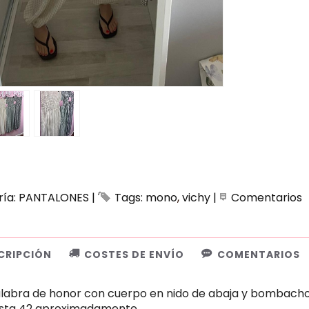
ría:
PANTALONES
|
Tags:
mono
vichy
|
Comentarios
CRIPCIÓN
COSTES DE ENVÍO
COMENTARIOS
abra de honor con cuerpo en nido de abaja y bombacho en 
asta 42 aproximadamente