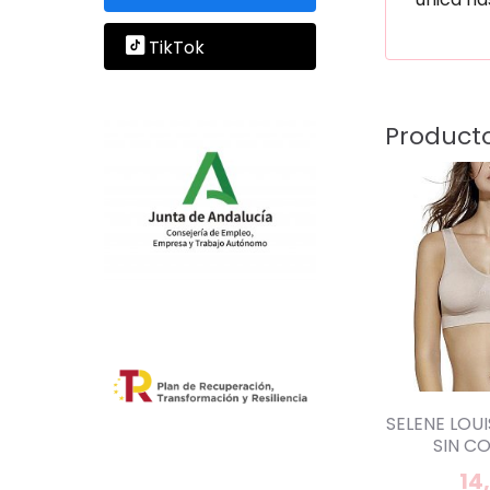
TikTok
Product
SELENE LOU
SIN CO
14