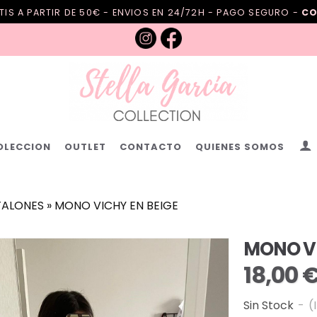
IS A PARTIR DE 50€ - ENVIOS EN 24/72H - PAGO SEGURO -
CO
OLECCION
OUTLET
CONTACTO
QUIENES SOMOS
TALONES
»
MONO VICHY EN BEIGE
MONO VI
18,00 
Sin Stock
-
(