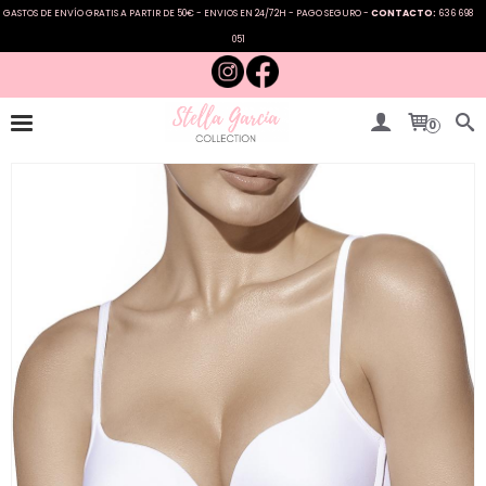
GASTOS DE ENVÍO GRATIS A PARTIR DE 50€ - ENVIOS EN 24/72H - PAGO SEGURO -
CONTACTO:
636 698
051
0