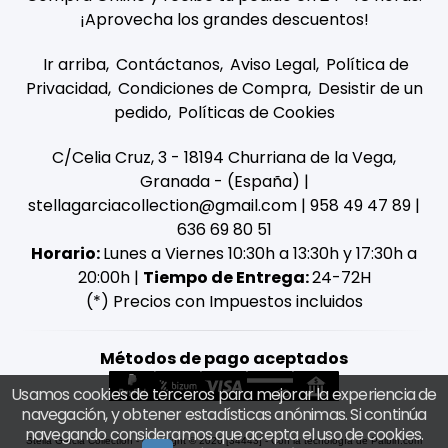
¡Aprovecha los grandes descuentos!
Ir arriba
Contáctanos
Aviso Legal
Política de
Privacidad
Condiciones de Compra
Desistir de un
pedido
Políticas de Cookies
C/Celia Cruz, 3 - 18194 Churriana de la Vega,
Granada - (España) |
stellagarciacollection@gmail.com |
958 49 47 89
|
636 69 80 51
Horario:
Lunes a Viernes 10:30h a 13:30h y 17:30h a
20:00h |
Tiempo de Entrega:
24-72H
(*) Precios con Impuestos incluidos
Métodos de pago aceptados
Usamos cookies de terceros para mejorar la experiencia de
navegación, y obtener estadísticas anónimas. Si continúa
navegando consideramos que acepta el uso de cookies.
Stella Garcia Collection
- Copyright © 2026 [34443] - Con la tecnología de Palbin.com