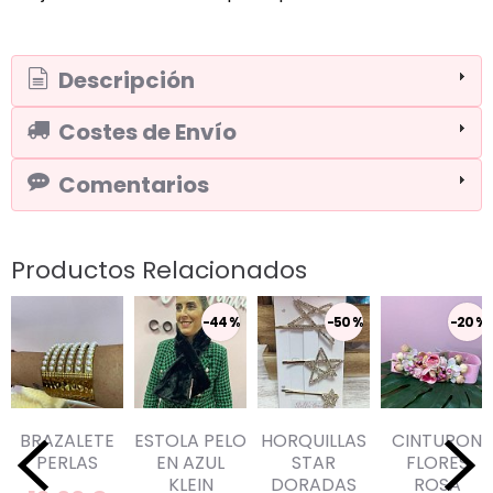
Descripción
Costes de Envío
Comentarios
Productos Relacionados
-44 %
-50 %
-20 %
BRAZALETE
ESTOLA PELO
HORQUILLAS
CINTURON
PERLAS
EN AZUL
STAR
FLORES
KLEIN
DORADAS
ROSA