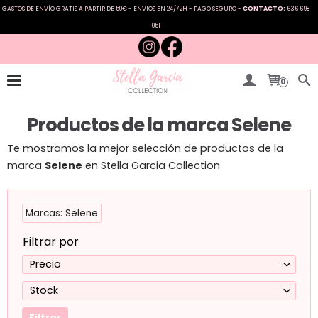
GASTOS DE ENVÍO GRATIS A PARTIR DE 50€ - ENVIOS EN 24/72H - PAGO SEGURO -
CONTACTO:
636 698
051
0
Productos de la marca Selene
Te mostramos la mejor selección de productos de la
marca
Selene
en Stella Garcia Collection
Marcas: Selene
Filtrar por
Precio
Stock