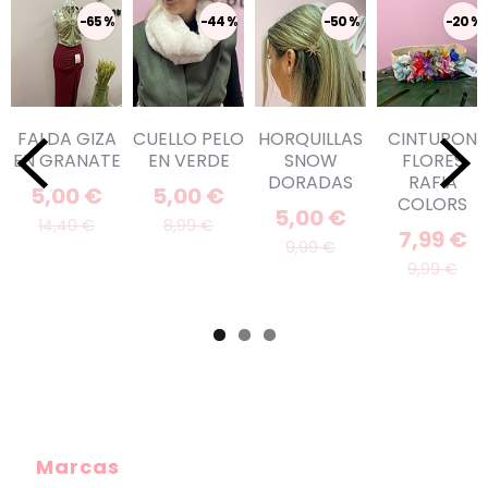
-65 %
-44 %
-50 %
-20 %
FALDA GIZA
CUELLO PELO
HORQUILLAS
CINTURON
EN GRANATE
EN VERDE
SNOW
FLORES
DORADAS
RAFIA
5,00 €
5,00 €
COLORS
5,00 €
14,40 €
8,99 €
7,99 €
9,99 €
9,99 €
Marcas