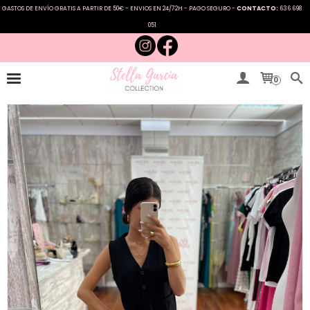
GASTOS DE ENVÍO GRATIS A PARTIR DE 50€ - ENVIOS EN 24/72H - PAGO SEGURO -
CONTACTO:
636 698
051
0