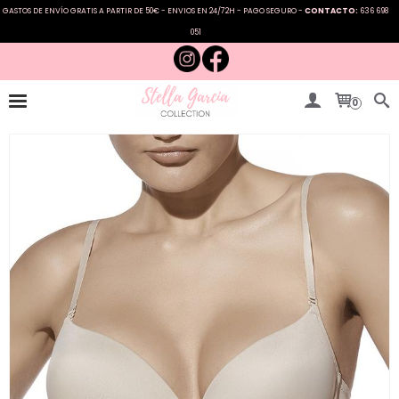
GASTOS DE ENVÍO GRATIS A PARTIR DE 50€ - ENVIOS EN 24/72H - PAGO SEGURO -
CONTACTO:
636 698
051
0