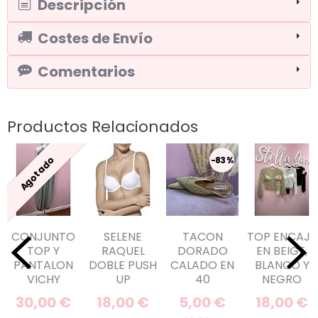
Descripción
Costes de Envío
Comentarios
Productos Relacionados
Agotado
-83 %
CONJUNTO
SELENE
TACON
TOP ENCAJE
TOP Y
RAQUEL
DORADO
EN BEIGE,
PANTALON
DOBLE PUSH
CALADO EN
BLANCO Y
VICHY
UP
40
NEGRO
30,00 €
18,00 €
5,00 €
18,00 €