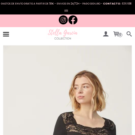
GASTOS DE ENVÍO GRATIS A PARTIR DE 50€ - ENVIOS EN 24/72H - PAGO SEGURO -
CONTACTO:
636 698
051
0